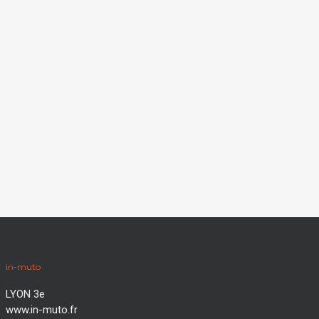
in-muto
LYON 3e
www.in-muto.fr