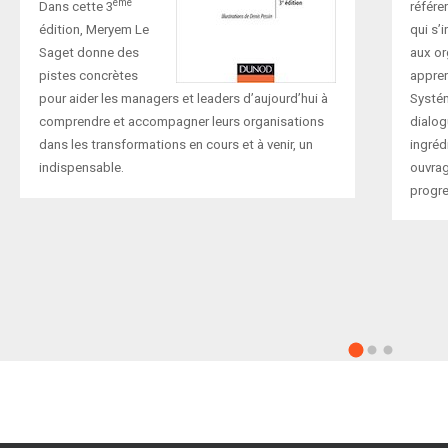
ème
référe
Dans cette 3
qui s’
édition, Meryem Le
aux or
Saget donne des
appre
pistes concrètes
Systém
pour aider les managers et leaders d’aujourd’hui à
dialog
comprendre et accompagner leurs organisations
ingréd
dans les transformations en cours et à venir, un
ouvrag
indispensable.
progr