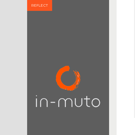
REFLECT
"The time
paradoxe"
Philip Zimbardo
Ce livre
questionne notre
rapport au temps
si précieux,
devrais-je dire,
notre rapport à la vie. Philip Zimbardo
s’appuie sur une étude scientifique très
poussée...