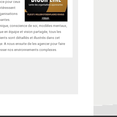
nce pour ceux
Il y a notamment un
intéressent
changements de pa
ganisations
modifient tant nos m
nantes.
ique, conscience de soi, modèles mentaux,
ue en équipe et vision partagée, tous les
ients sont détaillés et illustrés dans cet
e. A nous ensuite de les agencer pour faire
esser nos environnements complexes.