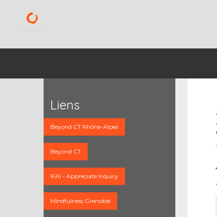
Liens
Beyond CT Rhône-Alpes
Beyond CT
IFAI - Appreciate Inquiry
Mindfulness Grenoble