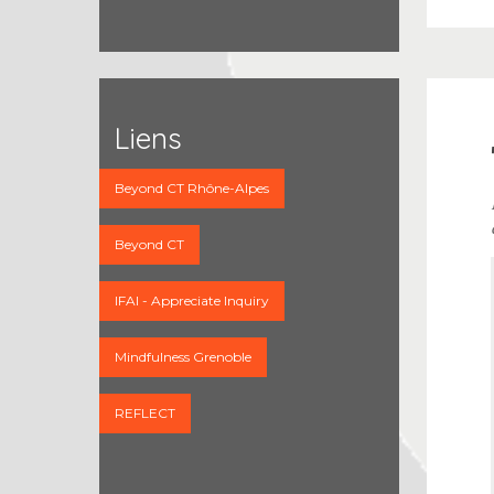
Liens
Beyond CT Rhône-Alpes
Beyond CT
IFAI - Appreciate Inquiry
tuels
"Reinventing
Mindfulness Grenoble
REFLECT
st un
que
s