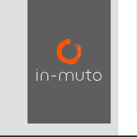
er
.
Organisation illustré"
Frédéric Laloux
Fabuleux ouvrage de Frédéric Laloux illustré par
Etienne Appert, plus court que l’ouvrage d’origine
(500 pages), cet ouvrage illustré est un
indispensable pour tous ceux qui s’interrogent sur
les organisations du travail dans ce monde qui
bouge, avec des exemples pratiques, un must !