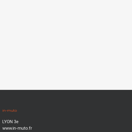
in-muto
LYON 3e
www.in-muto.fr